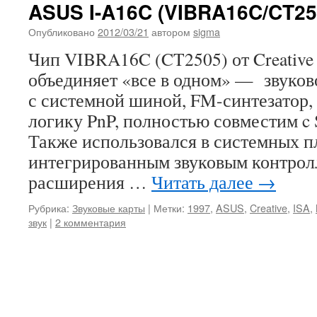
ASUS I-A16C (VIBRA16C/CT25
Опубликовано
2012/03/21
автором
sigma
Чип VIBRA16C (CT2505) от Creative
объединяет «все в одном» — звуков
с системной шиной, FM-синтезатор,
логику PnP, полностью совместим c S
Также использовался в системных п
интегрированным звуковым контрол
расширения …
Читать далее
→
Рубрика:
Звуковые карты
|
Метки:
1997
,
ASUS
,
Creative
,
ISA
,
звук
|
2 комментария