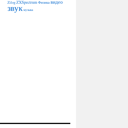
видео
ZXSpectrum
Zilog
Физика
звук
музыка