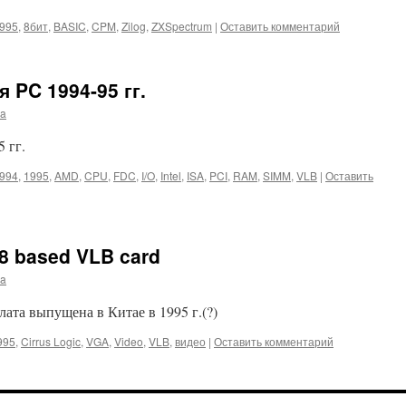
995
,
8бит
,
BASIC
,
CPM
,
Zilog
,
ZXSpectrum
|
Оставить комментарий
 PC 1994-95 гг.
ma
 гг.
994
,
1995
,
AMD
,
CPU
,
FDC
,
I/O
,
Intel
,
ISA
,
PCI
,
RAM
,
SIMM
,
VLB
|
Оставить
 based VLB card
ma
та выпущена в Китае в 1995 г.(?)
995
,
Cirrus Logic
,
VGA
,
Video
,
VLB
,
видео
|
Оставить комментарий