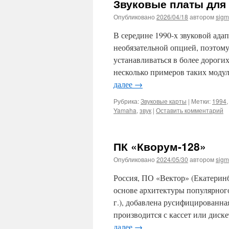
Звуковые платы для
Опубликовано
2026/04/18
автором
sig
В середине 1990-х звуковой ада
необязательной опцией, поэтому
устанавливаться в более дороги
несколько примеров таких модул
далее
→
Рубрика:
Звуковые карты
|
Метки:
1994
Yamaha
,
звук
|
Оставить комментарий
ПК «Кворум-128»
Опубликовано
2024/05/30
автором
sig
Россия, ПО «Вектор» (Екатеринб
основе архитектуры популярного
г.), добавлена русифицированна
производится с кассет или диск
далее
→