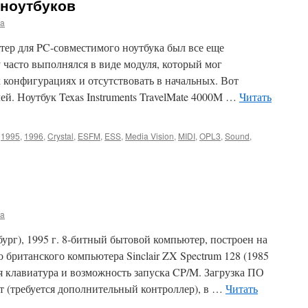
 ноутбуков
ma
птер для PC-совместимого ноутбука был все еще
 часто выполнялся в виде модуля, который мог
х конфигурациях и отсутствовать в начальных. Вот
ей. Ноутбук Texas Instruments TravelMate 4000M …
Читать
,
1995
,
1996
,
Crystal
,
ESFM
,
ESS
,
Media Vision
,
MIDI
,
OPL3
,
Sound
,
ma
ург), 1995 г. 8-битный бытовой компьютер, построен на
 британского компьютера Sinclair ZX Spectrum 128 (1985
я клавиатура и возможность запуска CP/M. Загрузка ПО
ет (требуется дополнительный контроллер), в …
Читать