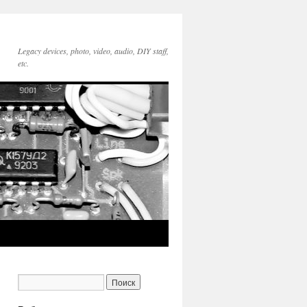
Legacy devices, photo, video, audio, DIY staff,
etc.