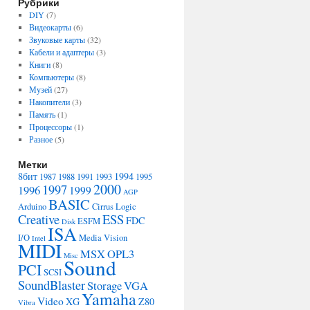
Рубрики
DIY
(7)
Видеокарты
(6)
Звуковые карты
(32)
Кабели и адаптеры
(3)
Книги
(8)
Компьютеры
(8)
Музей
(27)
Накопители
(3)
Память
(1)
Процессоры
(1)
Разное
(5)
Метки
8бит
1994
1987
1988
1991
1993
1995
2000
1997
1996
1999
AGP
BASIC
Arduino
Cirrus Logic
Creative
ESS
FDC
ESFM
Disk
ISA
I/O
Media Vision
Intel
MIDI
MSX
OPL3
Misc
Sound
PCI
SCSI
SoundBlaster
Storage
VGA
Yamaha
Video
XG
Z80
Vibra