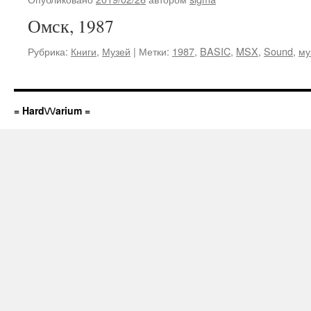
Омск, 1987
Рубрика:
Книги
,
Музей
|
Метки:
1987
,
BASIC
,
MSX
,
Sound
,
му
= Hard\/\/arium =