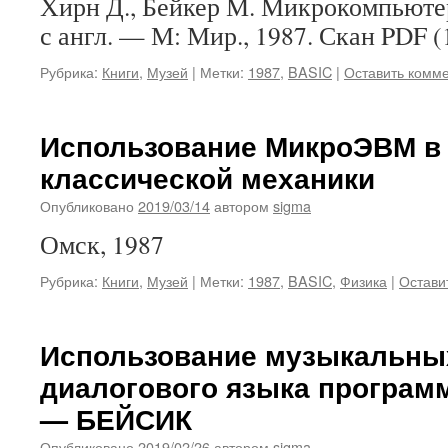
Хирн Д., Бейкер М. Микрокомпьютер
с англ. — М: Мир., 1987. Скан PDF 
Рубрика:
Книги
,
Музей
|
Метки:
1987
,
BASIC
|
Оставить комм
Использование МикроЭВМ в 
классической механики
Опубликовано
2019/03/14
автором
sigma
Омск, 1987
Рубрика:
Книги
,
Музей
|
Метки:
1987
,
BASIC
,
Физика
|
Остави
Использование музыкальны
диалогового языка програм
— БЕЙСИК
Опубликовано
2019/02/26
автором
sigma