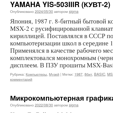
YAMAHA YIS-503IIIR (КУВТ-2)
Опубликовано
2024/05/30
автором
sigma
Япония, 1987 г. 8-битный бытовой 
MSX-2 с русифицированной клавиат
кириллицей. Поставлялся в СССР п
компьютеризации школ в середине 19
Применялся в качестве рабочего мес
комплектовался монохромным (черн
дисплеем. В ПЗУ прошиты MSX-Ba
Рубрика:
Компьютеры
,
Музей
|
Метки:
1987
,
8бит
,
BASIC
,
MS
комментарий
Микрокомпьютерная график
Опубликовано
2022/08/30
автором
sigma