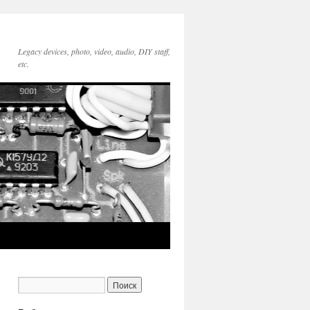
Legacy devices, photo, video, audio, DIY staff,
etc.