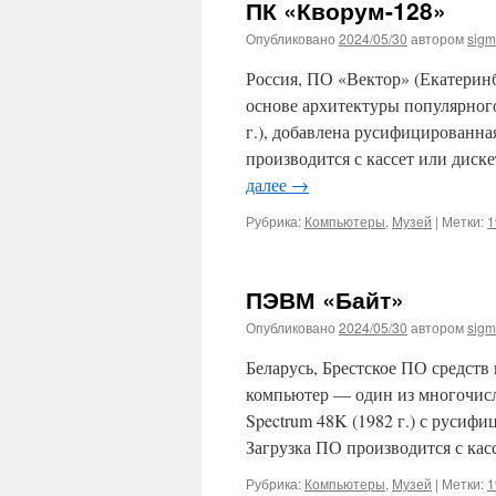
ПК «Кворум-128»
Опубликовано
2024/05/30
автором
sig
Россия, ПО «Вектор» (Екатеринб
основе архитектуры популярного
г.), добавлена русифицированна
производится с кассет или диск
далее
→
Рубрика:
Компьютеры
,
Музей
|
Метки:
1
ПЭВМ «Байт»
Опубликовано
2024/05/30
автором
sig
Беларусь, Брестское ПО средств
компьютер — один из многочисл
Spectrum 48K (1982 г.) с руси
Загрузка ПО производится с ка
Рубрика:
Компьютеры
,
Музей
|
Метки:
1