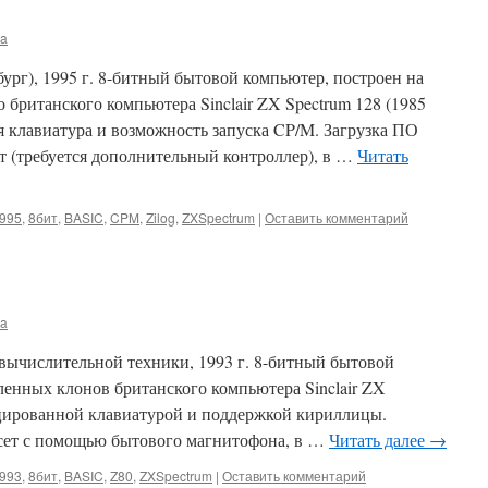
ma
ург), 1995 г. 8-битный бытовой компьютер, построен на
 британского компьютера Sinclair ZX Spectrum 128 (1985
я клавиатура и возможность запуска CP/M. Загрузка ПО
ет (требуется дополнительный контроллер), в …
Читать
995
,
8бит
,
BASIC
,
CPM
,
Zilog
,
ZXSpectrum
|
Оставить комментарий
ma
 вычислительной техники, 1993 г. 8-битный бытовой
енных клонов британского компьютера Sinclair ZX
фицированной клавиатурой и поддержкой кириллицы.
ссет с помощью бытового магнитофона, в …
Читать далее
→
993
,
8бит
,
BASIC
,
Z80
,
ZXSpectrum
|
Оставить комментарий