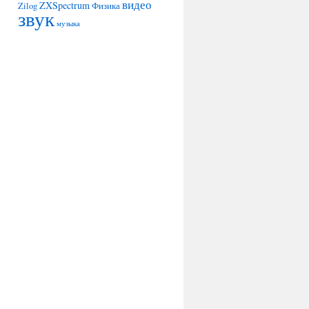
видео
ZXSpectrum
Zilog
Физика
звук
музыка