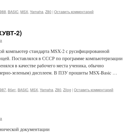
988
,
BASIC
,
MSX
,
Yamaha
,
Z80
|
Оставить комментарий
КУВТ-2)
ma
вой компьютер стандарта MSX-2 с русифицированной
ицей. Поставлялся в СССР по программе компьютеризации
енялся в качестве рабочего места ученика, обычно
черно-зеленым) дисплеем. В ПЗУ прошиты MSX-Basic …
987
,
8бит
,
BASIC
,
MSX
,
Yamaha
,
Z80
,
Zilog
|
Оставить комментарий
ma
хнической документации