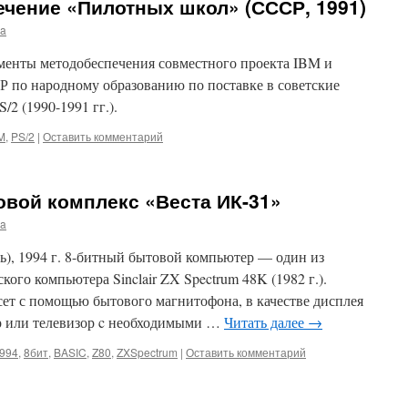
чение «Пилотных школ» (СССР, 1991)
ma
менты методобеспечения совместного проекта IBM и
Р по народному образованию по поставке в советские
2 (1990-1991 гг.).
M
,
PS/2
|
Оставить комментарий
вой комплекс «Веста ИК-31»
ma
ь), 1994 г. 8-битный бытовой компьютер — один из
ого компьютера Sinclair ZX Spectrum 48K (1982 г.).
сет с помощью бытового магнитофона, в качестве дисплея
 или телевизор c необходимыми …
Читать далее
→
994
,
8бит
,
BASIC
,
Z80
,
ZXSpectrum
|
Оставить комментарий