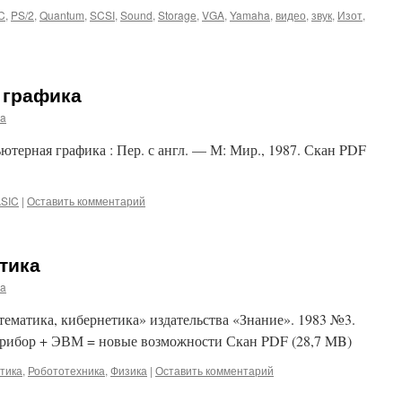
C
,
PS/2
,
Quantum
,
SCSI
,
Sound
,
Storage
,
VGA
,
Yamaha
,
видео
,
звук
,
Изот
,
 графика
ma
терная графика : Пер. с англ. — М: Мир., 1987. Скан PDF
SIC
|
Оставить комментарий
тика
ma
матика, кибернетика» издательства «Знание». 1983 №3.
Прибор + ЭВМ = новые возможности Скан PDF (28,7 MB)
тика
,
Робототехника
,
Физика
|
Оставить комментарий