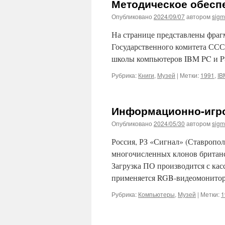
Методическое обеспе
Опубликовано
2024/09/07
автором
sig
На странице представлены фраг
Государственного комитета ССС
школы компьютеров IBM PC и PS/
Рубрика:
Книги
,
Музей
|
Метки:
1991
,
IB
Информационно-игро
Опубликовано
2024/05/30
автором
sig
Россия, РЗ «Сигнал» (Ставропол
многочисленных клонов британск
Загрузка ПО производится с кас
применяется RGB-видеомонитор
Рубрика:
Компьютеры
,
Музей
|
Метки:
1