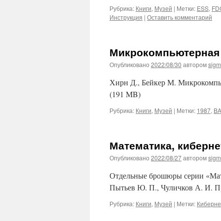
Рубрика:
Книги
,
Музей
|
Метки:
ESS
,
FD
Инструкция
|
Оставить комментарий
Микрокомпьютерная
Опубликовано
2022/08/30
автором
sig
Хирн Д., Бейкер М. Микрокомпью
(191 MB)
Рубрика:
Книги
,
Музей
|
Метки:
1987
,
BA
Математика, киберне
Опубликовано
2022/08/27
автором
sig
Отдельные брошюры серии «Мате
Пытьев Ю. П., Чуличков А. И. 
Рубрика:
Книги
,
Музей
|
Метки:
Киберне