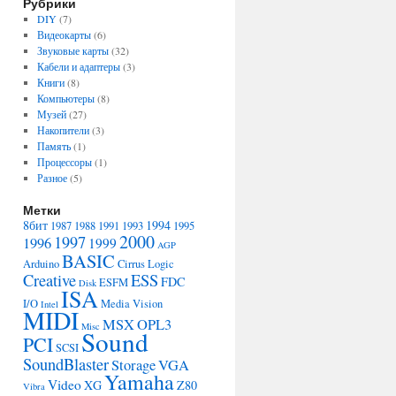
Рубрики
DIY
(7)
Видеокарты
(6)
Звуковые карты
(32)
Кабели и адаптеры
(3)
Книги
(8)
Компьютеры
(8)
Музей
(27)
Накопители
(3)
Память
(1)
Процессоры
(1)
Разное
(5)
Метки
8бит
1994
1987
1988
1991
1993
1995
2000
1997
1996
1999
AGP
BASIC
Arduino
Cirrus Logic
Creative
ESS
FDC
ESFM
Disk
ISA
I/O
Media Vision
Intel
MIDI
MSX
OPL3
Misc
Sound
PCI
SCSI
SoundBlaster
Storage
VGA
Yamaha
Video
XG
Z80
Vibra