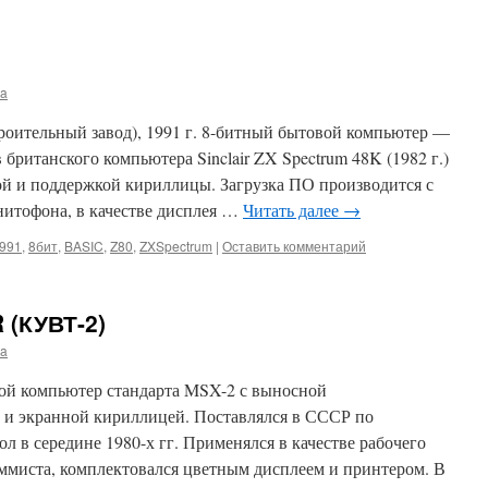
ma
оительный завод), 1991 г. 8-битный бытовой компьютер —
британского компьютера Sinclair ZX Spectrum 48K (1982 г.)
й и поддержкой кириллицы. Загрузка ПО производится с
нитофона, в качестве дисплея …
Читать далее
→
991
,
8бит
,
BASIC
,
Z80
,
ZXSpectrum
|
Оставить комментарий
 (КУВТ-2)
ma
вой компьютер стандарта MSX-2 с выносной
 и экранной кириллицей. Поставлялся в СССР по
 в середине 1980-х гг. Применялся в качестве рабочего
аммиста, комплектовался цветным дисплеем и принтером. В