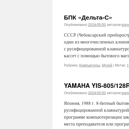
БПК «Дельта-С»
Опубликовано
2024/05/30
автором
sig
СССР (Чебоксарский приборостр
один из многочисленных клонов 
с русифицированной клавиатуро
кассет с помощью бытового маг
Рубрика:
Компьютеры
,
Музей
|
Метки:
1
YAMAHA YIS-805/128R
Опубликовано
2024/05/30
автором
sig
Япония, 1988 г. 8-битный быто
русифицированной клавиатурой
программе компьютеризации школ
места преподавателя или прогр