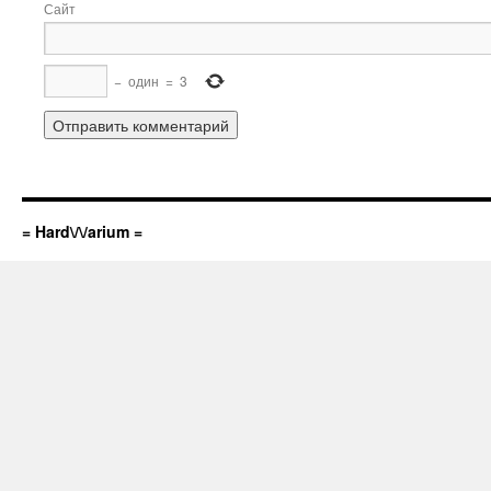
Сайт
−
один
=
3
= Hard\/\/arium =