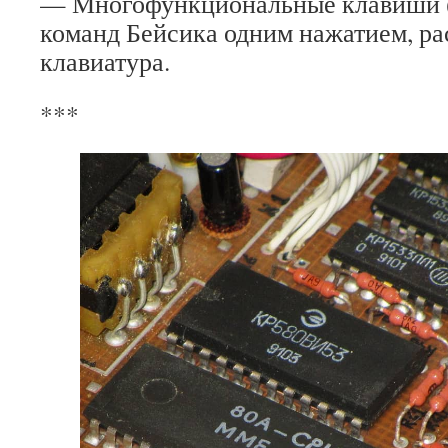
— Многофункциональные клавиши (д
команд Бейсика одним нажатием, р
клавиатура.
***