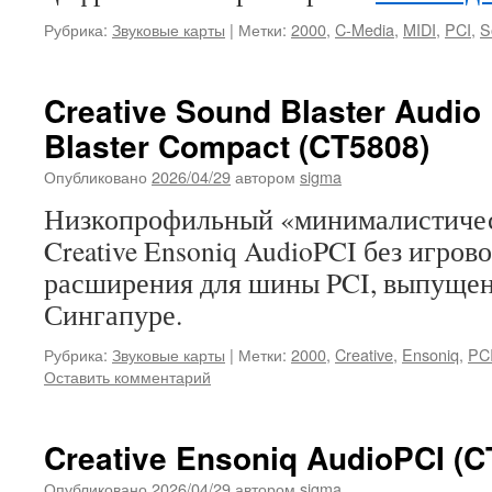
Рубрика:
Звуковые карты
|
Метки:
2000
,
C-Media
,
MIDI
,
PCI
,
S
Creative Sound Blaster Audio
Blaster Compact (CT5808)
Опубликовано
2026/04/29
автором
sigma
Низкопрофильный «минималистичес
Creative Ensoniq AudioPCI без игрово
расширения для шины PCI, выпущена 
Сингапуре.
Рубрика:
Звуковые карты
|
Метки:
2000
,
Creative
,
Ensoniq
,
PC
Оставить комментарий
Creative Ensoniq AudioPCI (C
Опубликовано
2026/04/29
автором
sigma