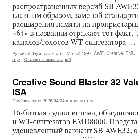
распространенных версий SB AWE32
главным образом, заменой стандарт
расширения памяти на проприетарн
«64» в названии отражает тот факт, 
каналов/голосов WT-синтезатора …
Рубрика:
Звуковые карты
|
Метки:
1997
,
AWE
,
Creative
,
EMU
,
звук
|
Оставить комментарий
Creative Sound Blaster 32 Va
ISA
Опубликовано
2026/04/24
автором
sigma
16-битная аудиосистема, объединяющ
и WT-синтезатор EMU8000. Предста
удешевленный вариант SB AWE32, о