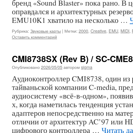
бренд «Sound Blaster» пока рано. В ц
оправдался и архитектурных резерв
EMU10K1 хватило на несколько …
Рубрика:
Звуковые карты
|
Метки:
2000
,
Creative
,
EMU
,
MIDI
,
Оставить комментарий
CMI8738SX (Rev B) / SC-CME
Опубликовано
2026/05/05
автором
sigma
Аудиоконтроллер CMI8738, один из 
тайваньской компании C-media, пред
аудиосистему «всё-в-одном», появи
х, когда наметилась тенденция уста
адаптеров непосредственно на мате
отличии от архитектур AC’97 или HD
цифрового контроллера …
Читать д