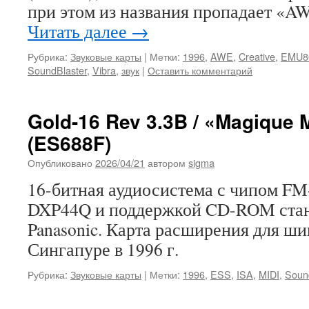
при этом из названия пропадает «A
Читать далее
→
Рубрика:
Звуковые карты
|
Метки:
1996
,
AWE
,
Creative
,
EMU8
SoundBlaster
,
Vibra
,
звук
|
Оставить комментарий
Gold-16 Rev 3.3B / «Magique 
(ES688F)
Опубликовано
2026/04/21
автором
sigma
16-битная аудиосистема с чипом FM
DXP44Q и поддержкой CD-ROM стан
Panasonic. Карта расширения для ш
Сингапуре в 1996 г.
Рубрика:
Звуковые карты
|
Метки:
1996
,
ESS
,
ISA
,
MIDI
,
Soun