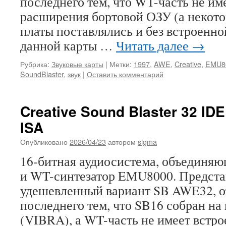
последнего тем, что WT-часть не им
расширения бортовой ОЗУ (а некото
платы поставлялись и без встроенн
данной карты …
Читать далее
→
Рубрика:
Звуковые карты
|
Метки:
1997
,
AWE
,
Creative
,
EMU8
SoundBlaster
,
звук
|
Оставить комментарий
Creative Sound Blaster 32 ID
ISA
Опубликовано
2026/04/23
автором
sigma
16-битная аудиосистема, объединяющ
и WT-синтезатор EMU8000. Предста
удешевленный вариант SB AWE32, о
последнего тем, что SB16 собран на
(VIBRA), а WT-часть не имеет встр