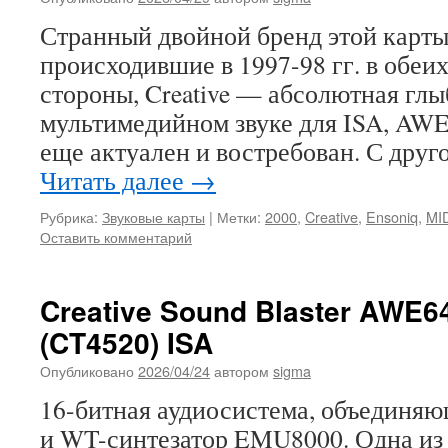
Странный двойной бренд этой карты
происходившие в 1997-98 гг. в обеи
стороны, Creative — абсолютная глы
мультимедийном звуке для ISA, AWE
еще актуален и востребован. С дру
Читать далее
→
Рубрика:
Звуковые карты
|
Метки:
2000
,
Creative
,
Ensoniq
,
MI
Оставить комментарий
Creative Sound Blaster AWE6
(CT4520) ISA
Опубликовано
2026/04/24
автором
sigma
16-битная аудиосистема, объединяющ
и WT-синтезатор EMU8000. Одна из