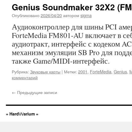
Genius Soundmaker 32X2 (FM
Опубликовано
2026/04/20
автором
sigma
Аудиоконтроллер для шины PCI аме
ForteMedia FM801-AU включает в се
аудиотракт, интерфейс с кодеком A
механизм эмуляции SB Pro для подд
также Game/MIDI-интерфейс.
Рубрика:
Звуковые карты
|
Метки:
2001
,
ForteMedia
,
Genius
,
M
комментарий
←
Предыдущие записи
= Hard\/\/arium =