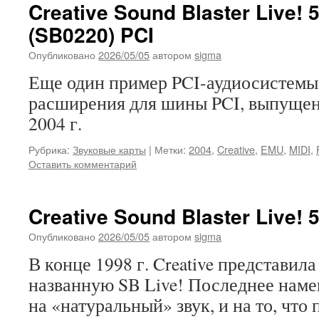
Creative Sound Blaster Live! 5
(SB0220) PCI
Опубликовано
2026/05/05
автором
sigma
Еще один пример PCI-аудиосистемы
расширения для шины PCI, выпущен
2004 г.
Рубрика:
Звуковые карты
|
Метки:
2004
,
Creative
,
EMU
,
MIDI
,
Оставить комментарий
Creative Sound Blaster Live! 
Опубликовано
2026/05/05
автором
sigma
В конце 1998 г. Creative представил
названную SB Live! Последнее нам
на «натуральный» звук, и на то, что