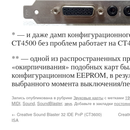
* — и даже дамп конфигурационно
CT4500 без проблем работает на CT
** — одной из распространенных п
«окирпичивания» подобных карт бы
конфигурационном EEPROM, в резул
выбранного момента выключения/пе
Запись опубликована в рубрике
Звуковые карты
с метками
19
MIDI
,
Sound
,
SoundBlaster
,
звук
. Добавьте в закладки
постоян
←
Creative Sound Blaster 32 IDE PnP (CT3600)
Creat
ISA