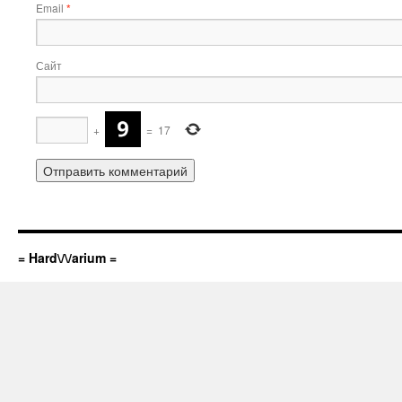
Email
*
Сайт
+
=
17
= Hard\/\/arium =