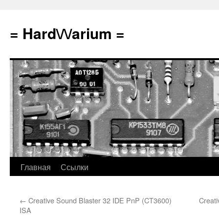
Перейти
к
= Hard\/\/arium =
содержимому
Главная
Ссылки
←
Creative Sound Blaster 32 IDE PnP (CT3600)
Creat
ISA