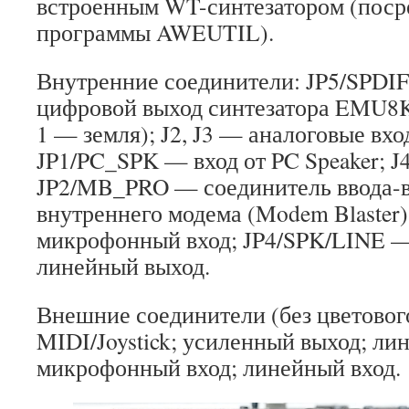
встроенным WT-синтезатором (поср
программы AWEUTIL).
Внутренние соединители: JP5/SPDIF
цифровой выход синтезатора EMU8K
1 — земля); J2, J3 — аналоговые вх
JP1/PC_SPK — вход от PC Speaker; J4
JP2/MB_PRO — соединитель ввода-в
внутреннего модема (Modem Blaste
микрофонный вход; JP4/SPK/LINE 
линейный выход.
Внешние соединители (без цветовог
MIDI/Joystick; усиленный выход; ли
микрофонный вход; линейный вход.