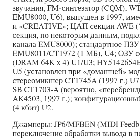
звучания, FM-синтезатор (CQM), WT
EMU8000, U6), выпущен в 1997, им
и «CREATIVE»; ЦАП секции AWE (?
секция, по некоторым данным, подк
канала EMU8000); стандартное ПЗУ
EMU8011/CT1972 (1 МБ), U4; ОЗУ с
(DRAM 64K x 4) U1/U3; HY5142654
U5 (установлен при «домашней» мо
стереомикшер CT1745A (1997 г.) U7
SB CT1703-A (вероятно, «перебре
AK4503, 1997 г.); конфигурацион
(4 кбит) U2.
Джамперы: JP6/MFBEN (MIDI Feedba
переключение обработки вывода в 