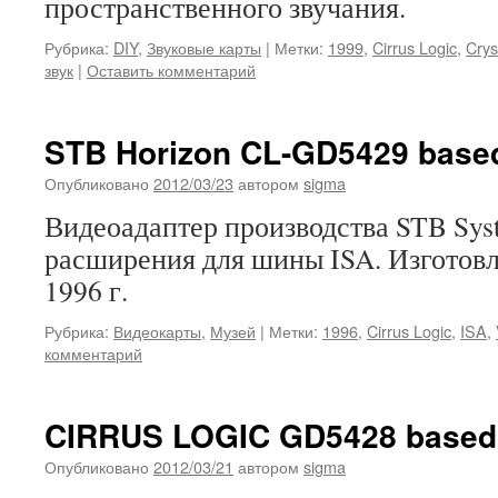
пространственного звучания.
Рубрика:
DIY
,
Звуковые карты
|
Метки:
1999
,
Cirrus Logic
,
Crys
звук
|
Оставить комментарий
STB Horizon CL-GD5429 based
Опубликовано
2012/03/23
автором
sigma
Видеоадаптер производства STB Sys
расширения для шины ISA. Изготовл
1996 г.
Рубрика:
Видеокарты
,
Музей
|
Метки:
1996
,
Cirrus Logic
,
ISA
,
комментарий
CIRRUS LOGIC GD5428 based
Опубликовано
2012/03/21
автором
sigma