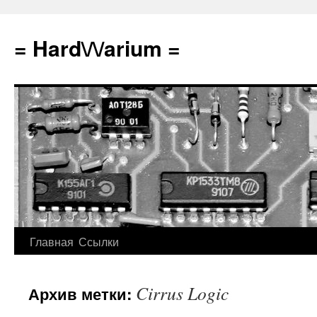
Перейти
к
= Hard\/\/arium =
содержимому
Главная
Ссылки
Cirrus Logic
Архив метки: