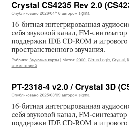
Crystal CS4235 Rev 2.0 (CS42
Опубликовано
2026/04/16
автором
sigma
16-битная интегрированная аудиосис
себя звуковой канал, FM-синтезатор 
поддержки IDE CD-ROM и игрового п
пространственного звучания.
Рубрика:
Звуковые карты
|
Метки:
2000
,
Cirrus Logic
,
Crystal
,
комментарий
PT-2318-4 v2.0 / Crystal 3D (
Опубликовано
2025/03/09
автором
sigma
16-битная интегрированная аудиосис
себя звуковой канал, FM-синтезатор 
поддержки IDE CD-ROM и игрового п