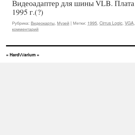
Видеоадаптер для шины VLB. Плата
1995 г.(?)
Рубрика:
Видеокарты
,
Музей
|
Метки:
1995
,
Cirrus Logic
,
VGA
комментарий
= Hard\/\/arium =