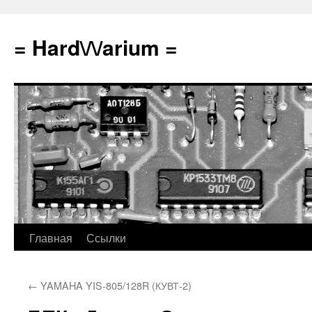
Перейти
к
= Hard\/\/arium =
содержимому
Главная
Ссылки
←
YAMAHA YIS-805/128R (КУВТ-2)