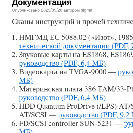
Документация
Опубликовано
2023/09/28
автором
sigma
Сканы инструкций и прочей технич
НМГМД ЕС 5088.02 («Изот», 1985
технической документации (PDF, Z
Звуковые карты на ES1868, ES18
руководство (PDF, 6,4 МБ)
Видеокарта на TVGA-9000 —
руко
МБ)
Материнская плата 386 TAM/33-P
руководство (PDF, 6,4 МБ)
HDD Quantum ProDrive (/LPS) AT/
AT/SCSI —
руководство (PDF, 9,2
FD/SCSI controller SUN-5231 —
ру
МБ)