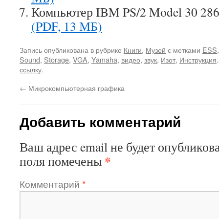
Компьютер IBM PS/2 Model 30 2
(PDF, 13 МБ)
Запись опубликована в рубрике
Книги
,
Музей
с метками
ESS
Sound
,
Storage
,
VGA
,
Yamaha
,
видео
,
звук
,
Изот
,
Инструкция
ссылку
.
←
Микрокомпьютерная графика
Добавить комментарий
Ваш адрес email не будет опубликова
*
поля помечены
Комментарий
*