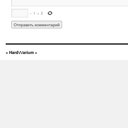
−
1
=
2
= Hard\/\/arium =