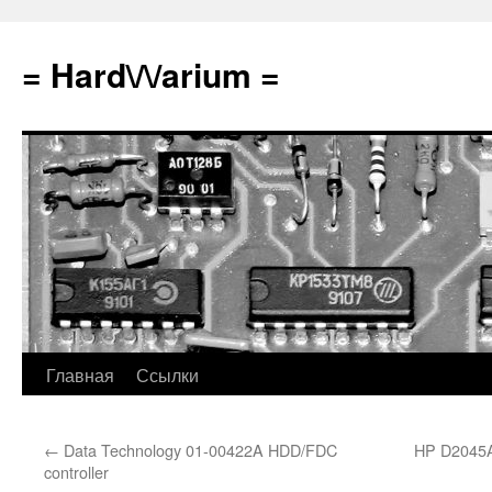
Перейти
к
= Hard\/\/arium =
содержимому
Главная
Ссылки
←
Data Technology 01-00422A HDD/FDC
HP D2045A
controller