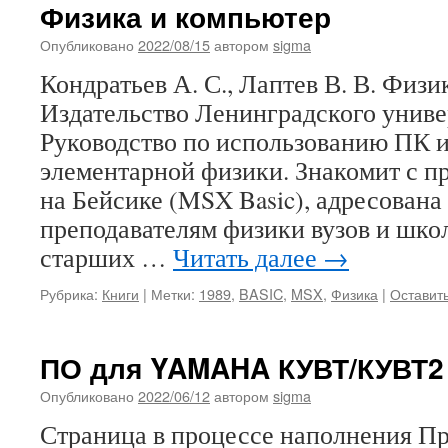
Физика и компьютер
Опубликовано
2022/08/15
автором
sigma
Кондратьев А. С., Лаптев В. В. Физ
Издательство Ленинградского универ
Руководство по использованию ПК 
элементарной физики. Знакомит с 
на Бейсике (MSX Basic), адресована
преподавателям физики вузов и шко
старших …
Читать далее
→
Рубрика:
Книги
|
Метки:
1989
,
BASIC
,
MSX
,
Физика
|
Оставит
ПО для YAMAHA КУВТ/КУВТ2
Опубликовано
2022/06/12
автором
sigma
Страница в процессе наполнения П