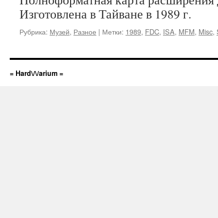
Изготовлена в Тайване в 1989 г.
Рубрика:
Музей
,
Разное
|
Метки:
1989
,
FDC
,
ISA
,
MFM
,
Misc
,
= Hard\/\/arium =