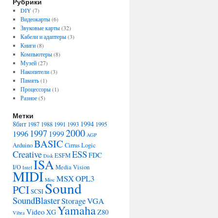
Рубрики
DIY
(7)
Видеокарты
(6)
Звуковые карты
(32)
Кабели и адаптеры
(3)
Книги
(8)
Компьютеры
(8)
Музей
(27)
Накопители
(3)
Память
(1)
Процессоры
(1)
Разное
(5)
Метки
8бит
1994
1987
1988
1991
1993
1995
2000
1997
1996
1999
AGP
BASIC
Arduino
Cirrus Logic
Creative
ESS
FDC
ESFM
Disk
ISA
I/O
Media Vision
Intel
MIDI
MSX
OPL3
Misc
Sound
PCI
SCSI
SoundBlaster
Storage
VGA
Yamaha
Video
XG
Z80
Vibra