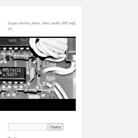
Legacy devices, photo, video, audio, DIY staff,
etc.