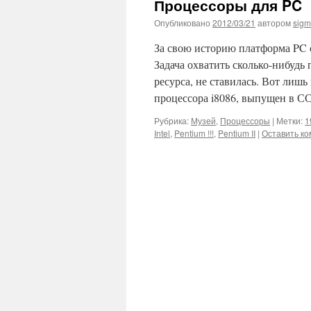
Процессоры для PC
Опубликовано
2012/03/21
автором
sig
За свою историю платформа PC 
Задача охватить сколько-нибудь 
ресурса, не ставилась. Вот ли
процессора i8086, выпущен в С
Рубрика:
Музей
,
Процессоры
|
Метки:
1
Intel
,
Pentium !!!
,
Pentium II
|
Оставить к