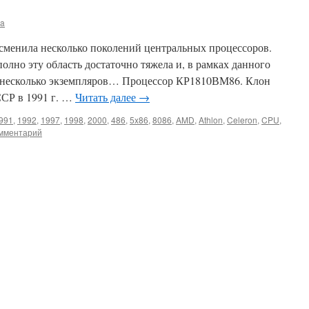
ma
сменила несколько поколений центральных процессоров.
полно эту область достаточно тяжела и, в рамках данного
шь несколько экземпляров… Процессор КР1810ВМ86. Клон
ССР в 1991 г. …
Читать далее
→
991
,
1992
,
1997
,
1998
,
2000
,
486
,
5x86
,
8086
,
AMD
,
Athlon
,
Celeron
,
CPU
,
омментарий